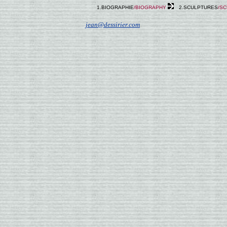
..
.
1.BIOGRAPHIE
/BIOGRAPHY
2.S
CULPTURES
/
SC
jean@dessirier.com
.